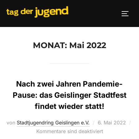
Zum
Inhalt
SEIT
springen
MONAT:
Mai 2022
Nach zwei Jahren Pandemie-
Pause: das Geislinger Stadtfest
findet wieder statt!
Veröffentlicht
von
Stadtjugendring Geislingen e.V.
6. Mai 2022
am
Kommentare sind deaktiviert