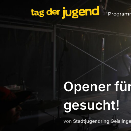
Zum
Inhalt
Program
springen
Opener fü
gesucht!
von
Stadtjugendring Geislinge