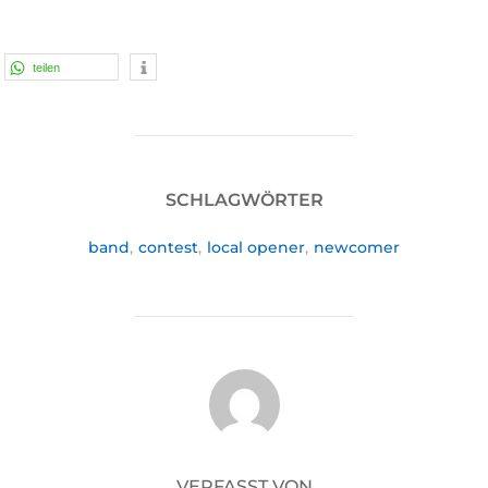
teilen
SCHLAGWÖRTER
band
,
contest
,
local opener
,
newcomer
BEITRAGSAUTOR
VERFASST VON