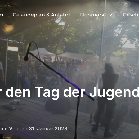
m
Geländeplan & Anfahrt
Flohmarkt
Geschi
r den Tag der Jugen
Veröffentlicht
n e.V.
an
31. Januar 2023
am