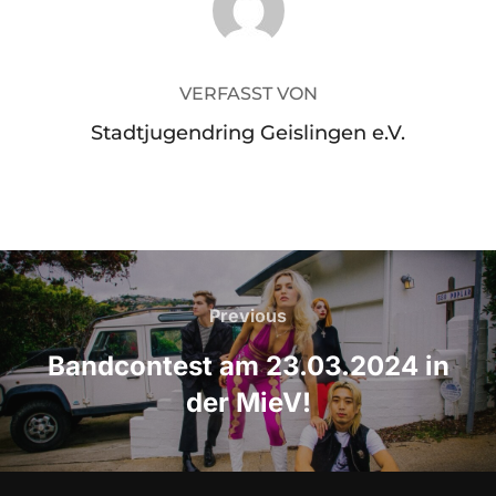
VERFASST VON
Stadtjugendring Geislingen e.V.
Beitrags-
Navigation
Previous
Previous
Bandcontest am 23.03.2024 in
der MieV!